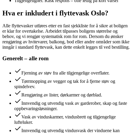
Tilgjengelighet:
Rask respons – ofte ledig på kort varsel
Hva er inkludert i flyttevask Oslo?
Alle flyttevasker utføres etter en fast sjekkliste for å sikre at boligen
er klar for overtakelse. Arbeidet tilpasses boligens størrelse og
behov, og vi rengjør systematisk rom for rom. Dersom du ønsker
rengjøring av hvitevarer, balkong, bod eller andre områder som ikke
inngår i standard flyttevask, kan dette enkelt legges til ved bestilling.
Generelt – alle rom
Fjerning av støv fra alle tilgjengelige overflater.
Tørrmopping av vegger og tak for å fjerne støv og
spindelvev.
Rengjøring av lister, dørkarmer og dørblad.
Innvendig og utvendig vask av garderober, skap og faste
oppbevaringsløsninger.
Vask av vinduskarmer, vindusbrett og tilgjengelige
lufteluker.
Innvendig og utvendig vindusvask der vinduene kan