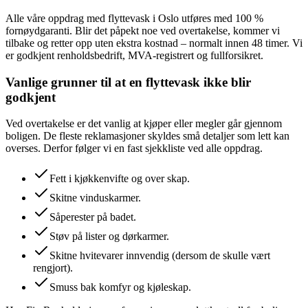
Alle våre oppdrag med flyttevask i Oslo utføres med 100 %
fornøydgaranti. Blir det påpekt noe ved overtakelse, kommer vi
tilbake og retter opp uten ekstra kostnad – normalt innen 48 timer. Vi
er godkjent renholdsbedrift, MVA-registrert og fullforsikret.
Vanlige grunner til at en flyttevask ikke blir
godkjent
Ved overtakelse er det vanlig at kjøper eller megler går gjennom
boligen. De fleste reklamasjoner skyldes små detaljer som lett kan
overses. Derfor følger vi en fast sjekkliste ved alle oppdrag.
Fett i kjøkkenvifte og over skap.
Skitne vinduskarmer.
Såperester på badet.
Støv på lister og dørkarmer.
Skitne hvitevarer innvendig (dersom de skulle vært
rengjort).
Smuss bak komfyr og kjøleskap.