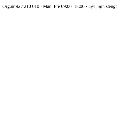
Org.nr
927 210 010
·
Man–Fre 09:00–18:00 · Lør–Søn stengt