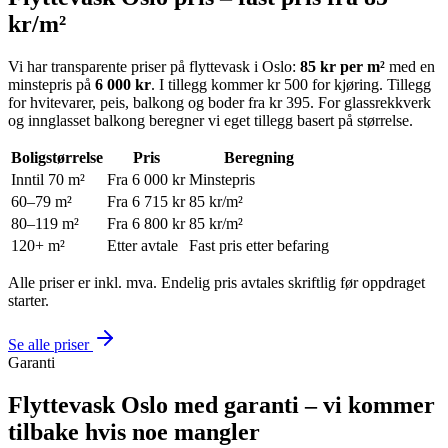
kr/m²
Vi har transparente priser på flyttevask i Oslo:
85 kr per m²
med en
minstepris på
6 000 kr
. I tillegg kommer kr 500 for kjøring. Tillegg
for hvitevarer, peis, balkong og boder fra kr 395. For glassrekkverk
og innglasset balkong beregner vi eget tillegg basert på størrelse.
Boligstørrelse
Pris
Beregning
Inntil 70 m²
Fra 6 000 kr
Minstepris
60–79 m²
Fra 6 715 kr
85 kr/m²
80–119 m²
Fra 6 800 kr
85 kr/m²
120+ m²
Etter avtale
Fast pris etter befaring
Alle priser er inkl. mva. Endelig pris avtales skriftlig før oppdraget
starter.
Se alle priser
Garanti
Flyttevask Oslo med garanti – vi kommer
tilbake hvis noe mangler