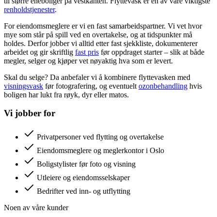
til større eneboliger på vestkanten. Flyttevask er en av våre viktigste
renholdstjenester
.
For eiendomsmeglere er vi en fast samarbeidspartner. Vi vet hvor
mye som står på spill ved en overtakelse, og at tidspunkter må
holdes. Derfor jobber vi alltid etter fast sjekkliste, dokumenterer
arbeidet og gir skriftlig
fast pris
før oppdraget starter – slik at både
megler, selger og kjøper vet nøyaktig hva som er levert.
Skal du selge? Da anbefaler vi å kombinere flyttevasken med
visningsvask
før fotografering, og eventuelt
ozonbehandling
hvis
boligen har lukt fra røyk, dyr eller matos.
Vi jobber for
Privatpersoner ved flytting og overtakelse
Eiendomsmeglere og meglerkontor i Oslo
Boligstylister før foto og visning
Utleiere og eiendomsselskaper
Bedrifter ved inn- og utflytting
Noen av våre kunder