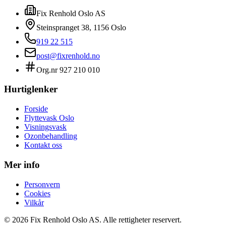
Fix Renhold Oslo AS
Steinspranget 38
,
1156
Oslo
919 22 515
post@fixrenhold.no
Org.nr
927 210 010
Hurtiglenker
Forside
Flyttevask Oslo
Visningsvask
Ozonbehandling
Kontakt oss
Mer info
Personvern
Cookies
Vilkår
©
2026
Fix Renhold Oslo AS
. Alle rettigheter reservert.