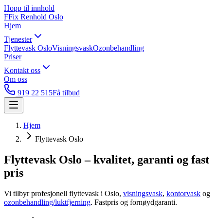
Hopp til innhold
F
Fix Renhold
Oslo
Hjem
Tjenester
Flyttevask Oslo
Visningsvask
Ozonbehandling
Priser
Kontakt oss
Om oss
919 22 515
Få tilbud
Hjem
Flyttevask Oslo
Flyttevask Oslo – kvalitet, garanti og fast
pris
Vi tilbyr profesjonell flyttevask i Oslo,
visningsvask
,
kontorvask
og
ozonbehandling/luktfjerning
. Fastpris og fornøydgaranti.