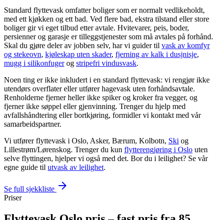
Standard flyttevask omfatter boliger som er normalt vedlikeholdt,
med ett kjøkken og ett bad. Ved flere bad, ekstra tilstand eller store
boliger gir vi eget tilbud etter avtale. Hvitevarer, peis, boder,
persienner og garasje er tilleggstjenester som må avtales på forhånd.
Skal du gjøre deler av jobben selv, har vi guider til
vask av komfyr
og stekeovn
,
kjøleskap uten skader
,
fjerning av kalk i dusjnisje
,
mugg i silikonfuger
og
stripefri vindusvask
.
Noen ting er ikke inkludert i en standard flyttevask: vi rengjør ikke
utendørs overflater eller utfører hagevask uten forhåndsavtale.
Renholderne fjerner heller ikke spiker og kroker fra vegger, og
fjerner ikke søppel eller gjenvinning. Trenger du hjelp med
avfallshåndtering eller bortkjøring, formidler vi kontakt med vår
samarbeidspartner.
Vi utfører flyttevask i Oslo, Asker, Bærum, Kolbotn,
Ski
og
Lillestrøm/Lørenskog. Trenger du kun
flytterengjøring i Oslo
uten
selve flyttingen, hjelper vi også med det. Bor du i leilighet? Se vår
egne guide til
utvask av leilighet
.
Se full sjekkliste
Priser
Flyttevask Oslo pris – fast pris fra 85