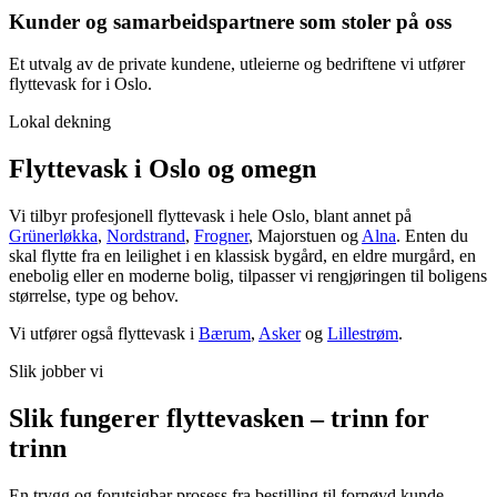
Kunder og samarbeidspartnere som stoler på oss
Et utvalg av de private kundene, utleierne og bedriftene vi utfører
flyttevask for i Oslo.
Lokal dekning
Flyttevask i Oslo og omegn
Vi tilbyr profesjonell flyttevask i hele Oslo, blant annet på
Grünerløkka
,
Nordstrand
,
Frogner
,
Majorstuen og
Alna
.
Enten du
skal flytte fra en leilighet i en klassisk bygård, en eldre murgård, en
enebolig eller en moderne bolig, tilpasser vi rengjøringen til boligens
størrelse, type og behov.
Vi utfører også flyttevask i
Bærum
,
Asker
og
Lillestrøm
.
Slik jobber vi
Slik fungerer flyttevasken – trinn for
trinn
En trygg og forutsigbar prosess fra bestilling til fornøyd kunde.