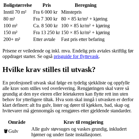
Boligstørrelse
Pris
Beregning
Inntil 70 m²
Fra 6 000 kr
Minstepris
80 m²
Fra 7 300 kr
80 × 85 kr/m² + kjøring
100 m²
Ca. 8 500 kr
100 × 85 kr/m² + kjøring
150 m²
Fra 13 250 kr
150 × 85 kr/m² + kjøring
200+ m²
Etter avtale
Fast pris etter befaring
Prisene er veiledende og inkl. mva. Endelig pris avtales skriftlig før
oppdraget starter. Se også
prisguide for flyttevask
.
Hvilke krav stilles til utvask?
En profesjonell utvask skal følge en tydelig sjekkliste og oppfylle
alle krav som stilles ved overlevering. Rengjøringen skal være så
grundig at den nye eieren eller leietakeren kan flytte rett inn uten
behov for ytterligere tiltak. Hva som skal inngå i utvasken er derfor
klart definert: alt fra gulv, lister og dører til kjøkken, bad, skap og
hvitevarer må gjennomgås og rengjøres etter gjeldende standarder.
Område
Krav til rengjøring
Alle gulv støvsuges og vaskes grundig, inkludert
🪣
Gulv
hjørner og under faste installasjoner.