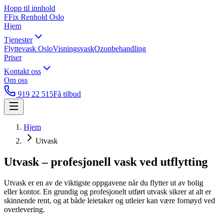
Hopp til innhold
F
Fix Renhold
Oslo
Hjem
Tjenester
Flyttevask Oslo
Visningsvask
Ozonbehandling
Priser
Kontakt oss
Om oss
919 22 515
Få tilbud
Hjem
Utvask
Utvask – profesjonell vask ved utflytting
Utvask er en av de viktigste oppgavene når du flytter ut av bolig
eller kontor. En grundig og profesjonelt utført utvask sikrer at alt er
skinnende rent, og at både leietaker og utleier kan være fornøyd ved
overlevering.