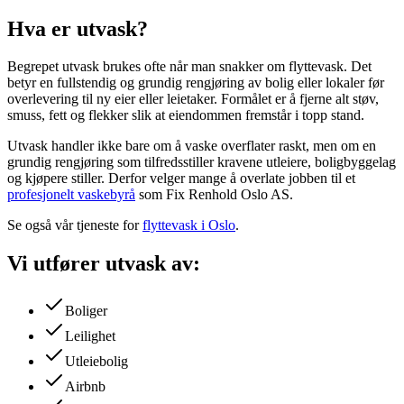
Hva er utvask?
Begrepet utvask brukes ofte når man snakker om flyttevask. Det
betyr en fullstendig og grundig rengjøring av bolig eller lokaler før
overlevering til ny eier eller leietaker. Formålet er å fjerne alt støv,
smuss, fett og flekker slik at eiendommen fremstår i topp stand.
Utvask handler ikke bare om å vaske overflater raskt, men om en
grundig rengjøring som tilfredsstiller kravene utleiere, boligbyggelag
og kjøpere stiller. Derfor velger mange å overlate jobben til et
profesjonelt vaskebyrå
som Fix Renhold Oslo AS.
Se også vår tjeneste for
flyttevask i Oslo
.
Vi utfører utvask av:
Boliger
Leilighet
Utleiebolig
Airbnb