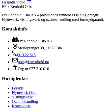
Få gratis tilbud
F
Fix Renhold Oslo
Fix Renhold Oslo AS
– profesjonelt renhold i Oslo og omegn.
Flyttevask, visningsvask og ozonbehandling med fornøydgaranti.
Kontaktinfo
Fix Renhold Oslo AS
Steinspranget 38
,
1156
Oslo
919 22 515
post@fixrenhold.no
Org.nr
927 210 010
Hurtiglenker
Forside
Flyttevask Oslo
Visningsvask
Ozonbehandling
Kontakt oss