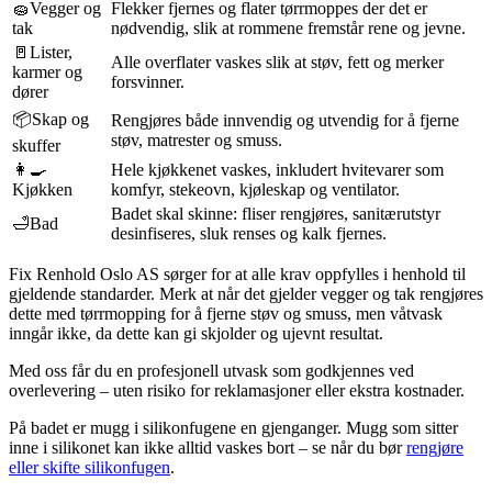
🧽
Vegger og
Flekker fjernes og flater tørrmoppes der det er
tak
nødvendig, slik at rommene fremstår rene og jevne.
🚪
Lister,
Alle overflater vaskes slik at støv, fett og merker
karmer og
forsvinner.
dører
📦
Skap og
Rengjøres både innvendig og utvendig for å fjerne
støv, matrester og smuss.
skuffer
👩‍🍳
Hele kjøkkenet vaskes, inkludert hvitevarer som
Kjøkken
komfyr, stekeovn, kjøleskap og ventilator.
Badet skal skinne: fliser rengjøres, sanitærutstyr
🛁
Bad
desinfiseres, sluk renses og kalk fjernes.
Fix Renhold Oslo AS sørger for at alle krav oppfylles i henhold til
gjeldende standarder. Merk at når det gjelder vegger og tak rengjøres
dette med tørrmopping for å fjerne støv og smuss, men våtvask
inngår ikke, da dette kan gi skjolder og ujevnt resultat.
Med oss får du en profesjonell utvask som godkjennes ved
overlevering – uten risiko for reklamasjoner eller ekstra kostnader.
På badet er mugg i silikonfugene en gjenganger. Mugg som sitter
inne i silikonet kan ikke alltid vaskes bort – se når du bør
rengjøre
eller skifte silikonfugen
.