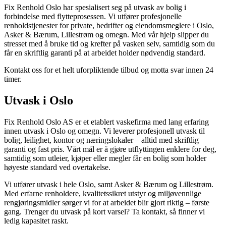
Fix Renhold Oslo har spesialisert seg på utvask av bolig i
forbindelse med flytteprosessen. Vi utfører profesjonelle
renholdstjenester for private, bedrifter og eiendomsmeglere i Oslo,
Asker & Bærum, Lillestrøm og omegn. Med vår hjelp slipper du
stresset med å bruke tid og krefter på vasken selv, samtidig som du
får en skriftlig garanti på at arbeidet holder nødvendig standard.
Kontakt oss for et helt uforpliktende tilbud og motta svar innen 24
timer.
Utvask i Oslo
Fix Renhold Oslo AS er et etablert vaskefirma med lang erfaring
innen utvask i Oslo og omegn. Vi leverer profesjonell utvask til
bolig, leilighet, kontor og næringslokaler – alltid med skriftlig
garanti og fast pris. Vårt mål er å gjøre utflyttingen enklere for deg,
samtidig som utleier, kjøper eller megler får en bolig som holder
høyeste standard ved overtakelse.
Vi utfører utvask i hele Oslo, samt Asker & Bærum og Lillestrøm.
Med erfarne renholdere, kvalitetssikret utstyr og miljøvennlige
rengjøringsmidler sørger vi for at arbeidet blir gjort riktig – første
gang. Trenger du utvask på kort varsel? Ta kontakt, så finner vi
ledig kapasitet raskt.