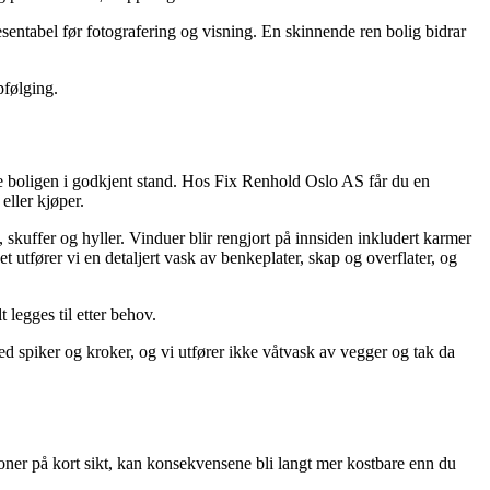
esentabel før fotografering og visning. En skinnende ren bolig bidrar
pfølging.
re boligen i godkjent stand. Hos Fix Renhold Oslo AS får du en
eller kjøper.
 skuffer og hyller. Vinduer blir rengjort på innsiden inkludert karmer
 utfører vi en detaljert vask av benkeplater, skap og overflater, og
 legges til etter behov.
 ned spiker og kroker, og vi utfører ikke våtvask av vegger og tak da
 kroner på kort sikt, kan konsekvensene bli langt mer kostbare enn du