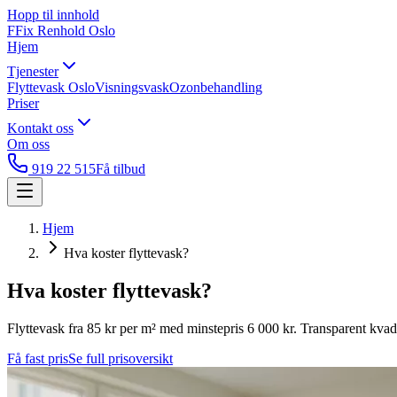
Hopp til innhold
F
Fix Renhold
Oslo
Hjem
Tjenester
Flyttevask Oslo
Visningsvask
Ozonbehandling
Priser
Kontakt oss
Om oss
919 22 515
Få tilbud
Hjem
Hva koster flyttevask?
Hva koster flyttevask?
Flyttevask fra 85 kr per m² med minstepris 6 000 kr. Transparent kvad
Få fast pris
Se full prisoversikt