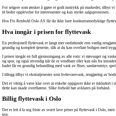
For selgere som ønsker å gjøre et godt inntrykk på markedet, tilbyr vi
til bedre opplevelse for interessenter og kan styrke salgsprosessen.
Hos Fix Renhold Oslo AS får du ikke bare konkurransedyktige flytteva
Hva inngår i prisen for flyttevask
En profesjonell flyttevask er langt mer omfattende enn vanlig rengjør
grundig og komplett tjeneste, slik at du kan overlate boligen med trygg
I prisen inngår en full gjennomgang av alle rom: vi støvsuger og vasker
og spor, og også utvendig når de er vendbare eller kan nås fra innsiden
badet får en grundig behandling med vask av fliser, sanitærutstyr, spei
I tillegg tilbyr vi ekstratjenester som hvitevarevask, rengjøring av bo
Det er viktig å være klar over at enkelte oppgaver ikke er inkludert i s
dette kan skade overflatene. Slike forhold bør avklares på forhånd.
Billig flyttevask i Oslo
Det er lett å la seg friste av svært lave priser på flyttevask i Oslo, m
tror.