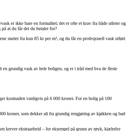
sk er ikke bare en formalitet; det er ofte et krav fra både utleier og
på at du får det du betaler for?
ene starter fra kun 85 kr per m², og du får en profesjonell vask utført
 en grundig vask av hele boligen, og er i tråd med hva de fleste
igger kostnaden vanligvis på 6 000 kroner. For en bolig på 100
 000 kroner, som dekker alt fra grundig rengjøring av kjøkken og bad
gen krever ekstraarbeid – for eksempel på grunn av røyk, kjæledyr