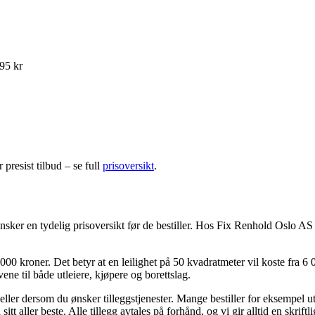
95 kr
presist tilbud – se full
prisoversikt
.
e ønsker en tydelig prisoversikt før de bestiller. Hos Fix Renhold Oslo 
 000 kroner. Det betyr at en leilighet på 50 kvadratmeter vil koste fra 6
ene til både utleiere, kjøpere og borettslag.
 eller dersom du ønsker tilleggstjenester. Mange bestiller for eksempel
tt aller beste. Alle tillegg avtales på forhånd, og vi gir alltid en skriftli