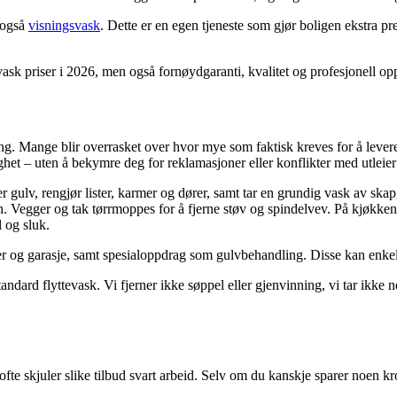
 også
visningsvask
. Dette er en egen tjeneste som gjør boligen ekstra pr
sk priser i 2026, men også fornøydgaranti, kvalitet og profesjonell op
ing. Mange blir overrasket over hvor mye som faktisk kreves for å leve
het – uten å bekymre deg for reklamasjoner eller konflikter med utleier 
 gulv, rengjør lister, karmer og dører, samt tar en grundig vask av skap,
. Vegger og tak tørrmoppes for å fjerne støv og spindelvev. På kjøkkenet
l og sluk.
der og garasje, samt spesialoppdrag som gulvbehandling. Disse kan enkelt
tandard flyttevask. Vi fjerner ikke søppel eller gjenvinning, vi tar ikke
en ofte skjuler slike tilbud svart arbeid. Selv om du kanskje sparer noen