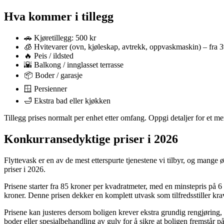
Hva kommer i tillegg
🚗 Kjøretillegg: 500 kr
🧊 Hvitevarer (ovn, kjøleskap, avtrekk, oppvaskmaskin) – fra 3
🔥 Peis / ildsted
🌇 Balkong / innglasset terrasse
📦 Boder / garasje
🪟 Persienner
🛁 Ekstra bad eller kjøkken
Tillegg prises normalt per enhet etter omfang. Oppgi detaljer for et mer 
Konkurransedyktige priser i 2026
Flyttevask er en av de mest etterspurte tjenestene vi tilbyr, og mang
priser i 2026.
Prisene starter fra 85 kroner per kvadratmeter, med en minstepris på 6
kroner. Denne prisen dekker en komplett utvask som tilfredsstiller krav
Prisene kan justeres dersom boligen krever ekstra grundig rengjøring,
boder eller spesialbehandling av gulv for å sikre at boligen fremstår på si