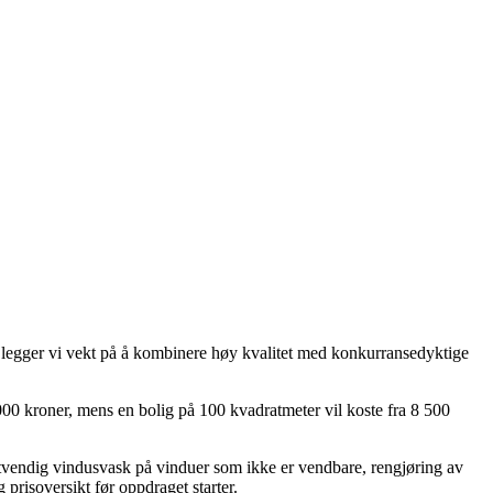
AS legger vi vekt på å kombinere høy kvalitet med konkurransedyktige
 000 kroner, mens en bolig på 100 kvadratmeter vil koste fra 8 500
 utvendig vindusvask på vinduer som ikke er vendbare, rengjøring av
g prisoversikt før oppdraget starter.