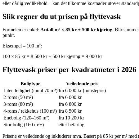
eller dårlig vedlikehold – kan det tilkomme kostnader utover standard
Slik regner du ut prisen på flyttevask
Formelen er enkel:
Antall m² × 85 kr + 500 kr kjøring
. Blir summen
punkt.
Eksempel – 100 m²:
100 × 85 kr = 8 500 kr + 500 kr kjøring =
9 000 kr
Flyttevask priser per kvadratmeter i 2026
Boligtype
Veiledende pris
Liten leilighet (inntil 70 m²)
fra 6 000 kr (minstepris)
2-roms (50 m²)
fra 6 000 kr
3-roms (80 m²)
fra 6 800 kr
4-roms / rekkehus (100 m²)
fra 8 500 kr
Enebolig (120–160 m²)
fra 10 200 kr
Stor bolig (160 m²+)
etter befaring
Prisene er veiledende og inkluderer mva. Basert på 85 kr per m² med m