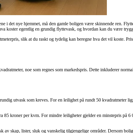
rene i det nye hjemmet, må den gamle boligen være skinnende ren. Flytteva
va koster egentlig en grundig flyttevask, og hvordan kan du være trygg 
eterpris, slik at du raskt og tydelig kan beregne hva det vil koste. Pris
 kvadratmeter, noe som regnes som markedspris. Dette inkluderer normalt
or grundig utvask som kreves. For en leilighet på rundt 50 kvadratmeter l
fra 85 kroner per kvm. For mindre leiligheter gjelder en minstepris på 6
k av skap, lister, sluk og vanskelig tilgjengelige områder. Dersom boli