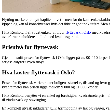
Flytting markerer et nytt kapittel i livet – men før du kan senke skuld
kjøper, og kan få konsekvenser hvis det ikke er godt nok utført. Men h
I Fix Renhold gjør vi det enkelt: vi tilbyr
flyttevask i Oslo
med kvadratm
av erfarne renholdere – alltid med kvalitetsgaranti.
Prisnivå for flyttevask
Gjennomsnittsprisen for flyttevask i Oslo ligger på ca. 90–110 kr per
seriøse aktører i byen tilbyr.
Hva koster flyttevask i Oslo?
Prisen for flyttevask varierer etter boligens størrelse, tilstand og hv
kvadratmeter kan prisen ligge mellom 9 000 og 11 000 kroner.
I Fix Renhold benytter vi en enkel og forutsigbar kvadratmeterpris – 
til vindusvask og støvsuging.
En komplett utvask inkluderer gulv, tørrmopping av tak og vegger, vas